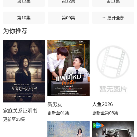
第13集
第12集
第11集
第10集
第09集
第08集
展开全部
为你推荐
第07集
第06集
第05集
第04集
第03集
第02集
第01集
新男友
人鱼2026
家庭关系证明书
更新至01集
更新至第08集
更新至23集