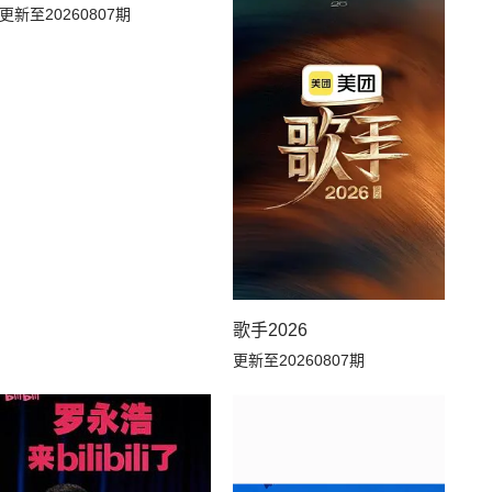
更新至20260807期
歌手2026
更新至20260807期