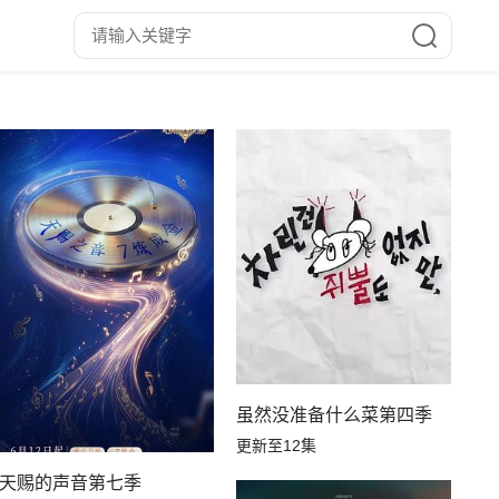
虽然没准备什么菜第四季
更新至12集
天赐的声音第七季