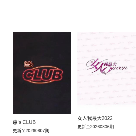
女人我最大2022
惠‘s CLUB
更新至20260806期
更新至20260807期