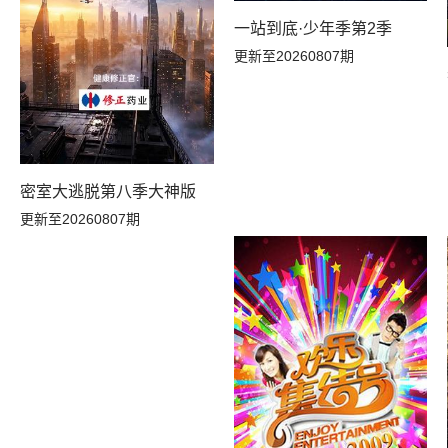
一站到底·少年季第2季
更新至20260807期
密室大逃脱第八季大神版
更新至20260807期