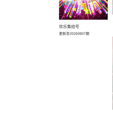
欢乐集结号
更新至20260807期