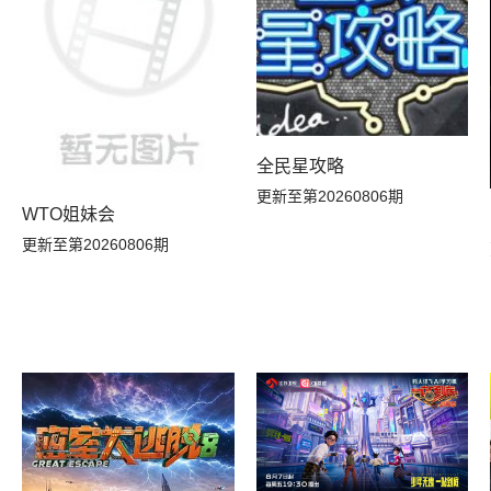
全民星攻略
更新至第20260806期
WTO姐妹会
更新至第20260806期