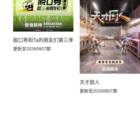
脱口秀和Ta的朋友们第三季
更新至20260807期
天才厨人
更新至20260807期