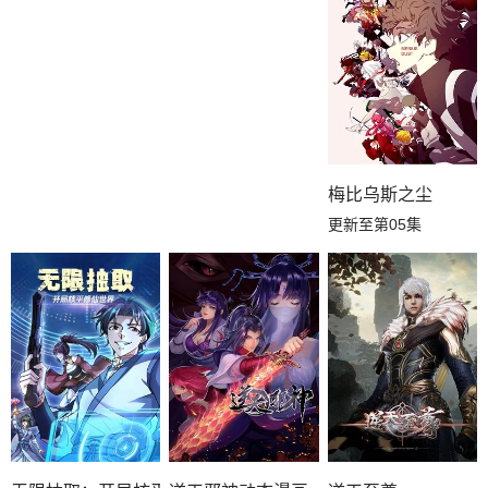
梅比乌斯之尘
更新至第05集