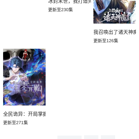
冰封末世，我打造完美领地
更新至230集
我召唤出了诸天神魔
更新至126集
全民诡异：开局掌握零元购
更新至271集