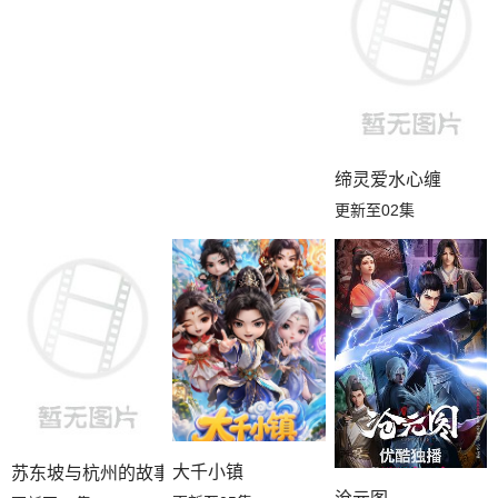
缔灵爱水心缠
更新至02集
大千小镇
苏东坡与杭州的故事