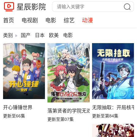
星辰影院
首页
电视剧
电影
综艺
动漫
类别
国产
日本
欧美
电影
开心锤锤世界
无限抽取：开局核平
落第贤者的学院无双第二回转生，S等级
更新至66集
更新至第84集
更新至第07集