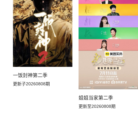
20260710居民采访
20260709副本存档中
20260702副本加更下
20260701副本加更上
20260621补给站加更
20260619万事屋加更
20260616解锁中加更
20260614花絮
一饭封神第二季
20260610上
20260609解锁中加更
更新子20260808期
20260605万事屋加更
20260604副本存档中
姐姐当家第二季
更新至20260808期
20260530花絮
20260529万事屋加更
20260526副本解锁中
20260521迷妹专访