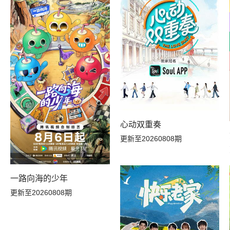
20260709下
20260708上
20260625副本加更下
20260624副本加更上
20260619居民采访
20260618副本存档中
20260612居民采访
20260612万事屋加更
心动双重奏
20260607花絮
20260607吃播大赏
更新至20260808期
20260604下
20260603上
一路向海的少年
20260529居民采访
20260528副本存档中
更新至20260808期
20260520序
20260513名场面特辑