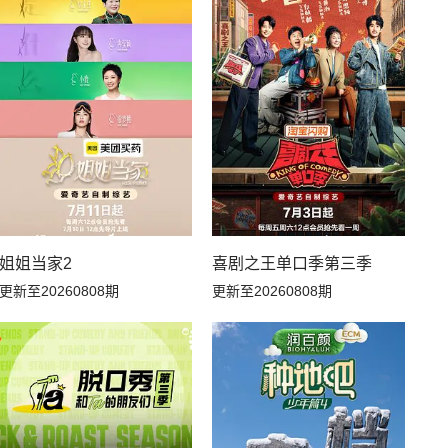
20260707解锁中加更
20260703万事屋特别加更
20260621吃播大赏
20260621花絮
20260618下
20260617上
20260611下
20260611副本存档中
20260607补给站加更
20260605居民采访
姐姐当家2
喜剧之王单口季第三季
更新至20260808期
更新至20260808期
20260602副本解锁中
20260530推门加更
20260528下
20260527上
20260506名场面特辑
20260429名场面特辑