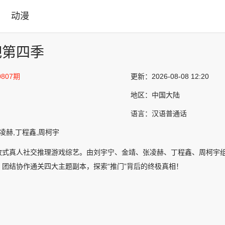
动漫
吧第四季
807期
更新：
2026-08-08 12:20
地区：
中国大陆
语言：
汉语普通话
张凌赫,丁程鑫,周柯宇
放式真人社交推理游戏综艺。由刘宇宁、金靖、张凌赫、丁程鑫、周柯宇
、团结协作通关四大主题副本，探索“推门”背后的终极真相！