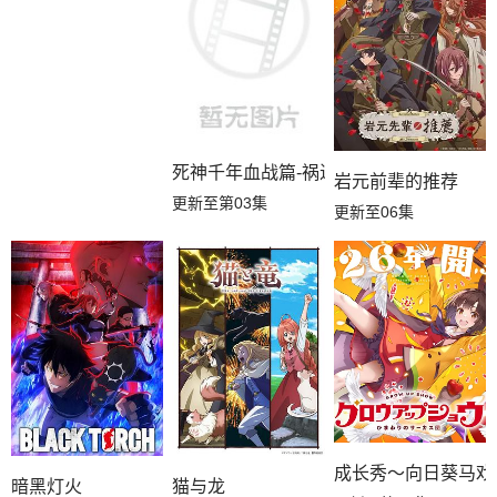
死神千年血战篇-祸进谭-
岩元前辈的推荐
更新至第03集
更新至06集
成长秀～向日葵马戏
暗黑灯火
猫与龙