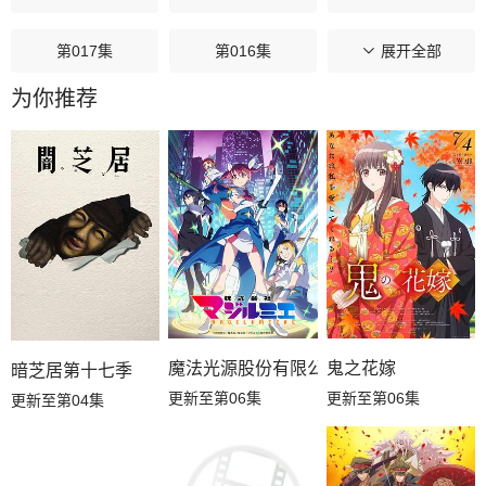
第017集
第016集
第015集
展开全部
为你推荐
第014集
第013集
第012集
第011集
第010集
第009集
第008集
第007集
第006集
第005集
第004集
第003集
第002集
第001集
魔法光源股份有限公司第二季
鬼之花嫁
暗芝居第十七季
更新至第06集
更新至第06集
更新至第04集