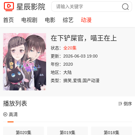
星辰影院
首页
电视剧
电影
综艺
动漫
在下铲屎官，喵王在上
状态：
全20集
更新：
2026-06-03 19:00
年份：
2020
地区：
大陆
类型：
搞笑,爱情,国产动漫
播放列表
倒序
高清
第020集
第019集
第018集