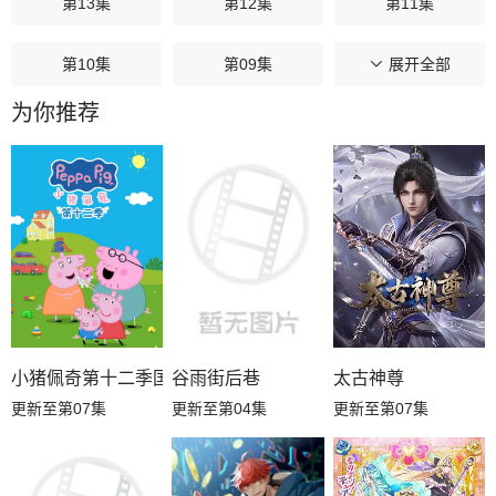
第13集
第12集
第11集
第10集
第09集
第08集
展开全部
为你推荐
第07集
第06集
第05集
第04集
第03集
第02集
第01集
小猪佩奇第十二季国语
谷雨街后巷
太古神尊
更新至第07集
更新至第04集
更新至第07集