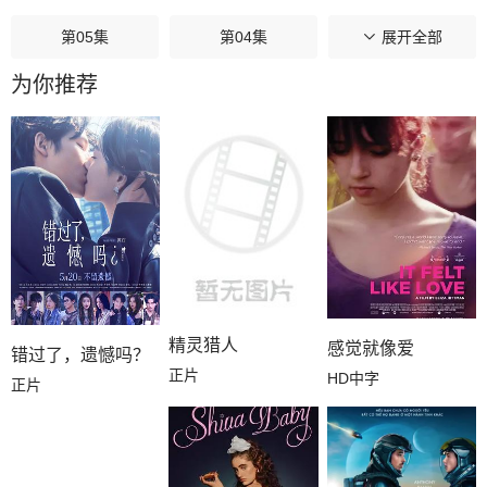
第05集
第04集
第03集
展开全部
为你推荐
第02集
第01集
精灵猎人
感觉就像爱
错过了，遗憾吗？
正片
HD中字
正片