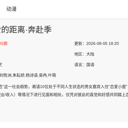
动漫
的距离·奔赴季
05期
更新：
2026-08-05 18:20
地区：
大陆
艺
语言：
国语
刘牧洲,朱耘娇,杨诗语,易冉,叶萌
恋”这一社会趋势，邀请10位处于不同人生状态的男女嘉宾入住“恋爱小屋”
/职业/收入）等情况下进行见面和相处，仅凭对彼此的直觉和好感共同踏上