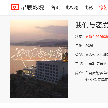
星辰影院
首页
电视剧
电影
综艺
我们与恋爱
状态：
更新至202608
年份：
2026
类型：
真人秀,大陆综
主演：
卢东旭,史宗伦,
简介：
节目聚焦“姐弟
龄/身份/家境